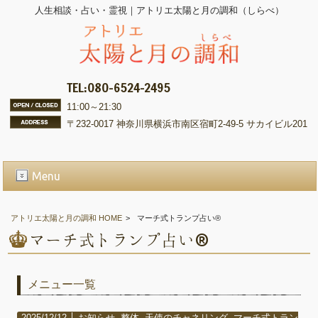
人生相談・占い・霊視｜アトリエ太陽と月の調和（しらべ）
TEL:080-6524-2495
11:00～21:30
〒232-0017 神奈川県横浜市南区宿町2-49-5 サカイビル201
Menu
アトリエ太陽と月の調和 HOME
>
マーチ式トランプ占い®️
マーチ式トランプ占い®️
メニュー一覧
2025/12/12 │
お知らせ
,
整体
,
天使のチャネリング
,
マーチ式トラン